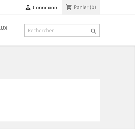
shopping_cart

Panier
(0)
Connexion
AUX
