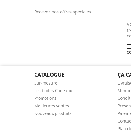
Recevez nos offres spéciales
V
tr
co
co
CATALOGUE
ÇA 
Sur-mesure
Livrai
Les boites Cadeaux
Mentio
Promotions
Condit
Meilleures ventes
Présen
Nouveaux produits
Paieme
Contac
Plan d